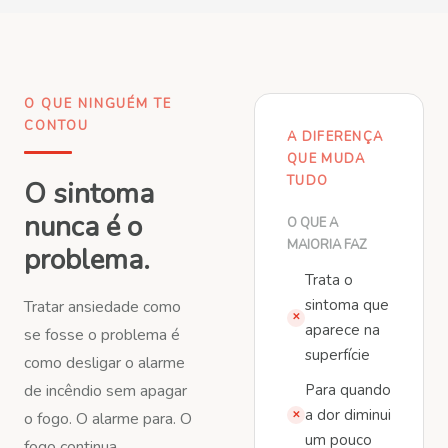
O QUE NINGUÉM TE
CONTOU
A DIFERENÇA
QUE MUDA
TUDO
O sintoma
nunca é o
O QUE A
MAIORIA FAZ
problema.
Trata o
sintoma que
Tratar ansiedade como
✕
aparece na
se fosse o problema é
superfície
como desligar o alarme
de incêndio sem apagar
Para quando
a dor diminui
o fogo. O alarme para. O
✕
um pouco
fogo continua.