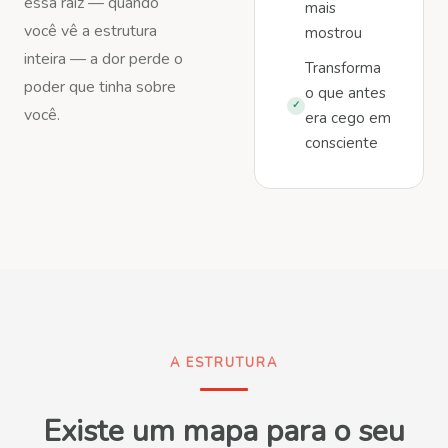
essa raiz — quando
mais
você vê a estrutura
mostrou
inteira — a dor perde o
Transforma
poder que tinha sobre
o que antes
✓
você.
era cego em
consciente
A ESTRUTURA
Existe um mapa para o seu