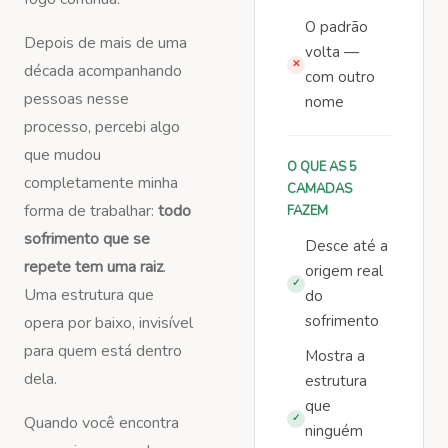
O padrão
Depois de mais de uma
volta —
✕
década acompanhando
com outro
pessoas nesse
nome
processo, percebi algo
que mudou
O QUE AS 5
completamente minha
CAMADAS
forma de trabalhar:
todo
FAZEM
sofrimento que se
Desce até a
repete tem uma raiz
.
origem real
✓
Uma estrutura que
do
sofrimento
opera por baixo, invisível
para quem está dentro
Mostra a
dela.
estrutura
que
✓
Quando você encontra
ninguém