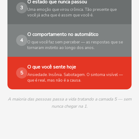
O estado que nunca passou
3
Uma emoção que virou crônica. Tão presente que
você já acha que é assim que você é.
O comportamento no automático
4
O que você faz sem perceber — as respostas que se
tornaram instinto ao longo dos anos.
O que você sente hoje
5
Ansiedade. Insônia. Sabotagem. O sintoma visível —
que é real, mas não é a causa.
A maioria das pessoas passa a vida tratando a camada 5 — sem
nunca chegar na 1.