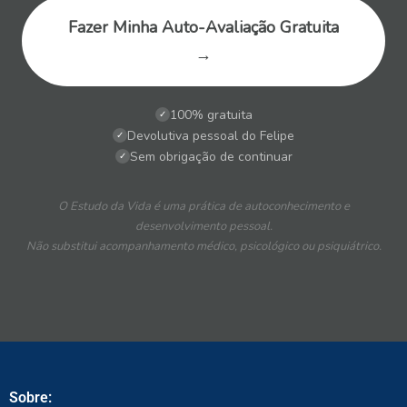
Fazer Minha Auto-Avaliação Gratuita
→
100% gratuita
✓
Devolutiva pessoal do Felipe
✓
Sem obrigação de continuar
✓
O Estudo da Vida é uma prática de autoconhecimento e
desenvolvimento pessoal.
Não substitui acompanhamento médico, psicológico ou psiquiátrico.
Sobre: