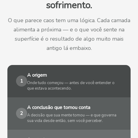
sofrimento.
O que parece caos tem uma lógica. Cada camada
alimenta a próxima — e o que você sente na
superfície é o resultado de algo muito mais
antigo lá embaixo.
A origem
1
Onde tudo começou — antes de você entender o
que estava acontecendo.
A conclusão que tomou conta
2
A decisão que sua mente tomou — e que governa
sua vida desde então, sem você perceber.