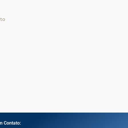
to
m Contato: