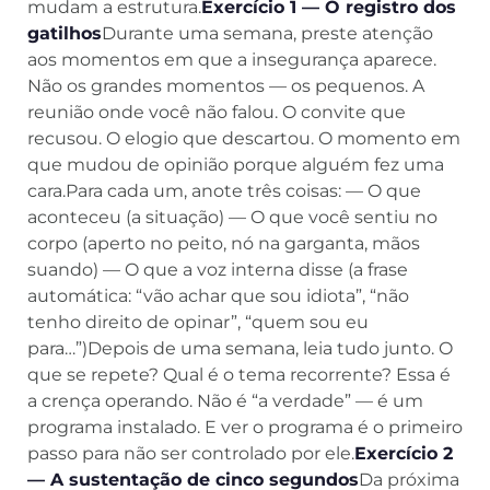
mudam a estrutura.
Exercício 1 — O registro dos
gatilhos
Durante uma semana, preste atenção
aos momentos em que a insegurança aparece.
Não os grandes momentos — os pequenos. A
reunião onde você não falou. O convite que
recusou. O elogio que descartou. O momento em
que mudou de opinião porque alguém fez uma
cara.Para cada um, anote três coisas: — O que
aconteceu (a situação) — O que você sentiu no
corpo (aperto no peito, nó na garganta, mãos
suando) — O que a voz interna disse (a frase
automática: “vão achar que sou idiota”, “não
tenho direito de opinar”, “quem sou eu
para…”)Depois de uma semana, leia tudo junto. O
que se repete? Qual é o tema recorrente? Essa é
a crença operando. Não é “a verdade” — é um
programa instalado. E ver o programa é o primeiro
passo para não ser controlado por ele.
Exercício 2
— A sustentação de cinco segundos
Da próxima