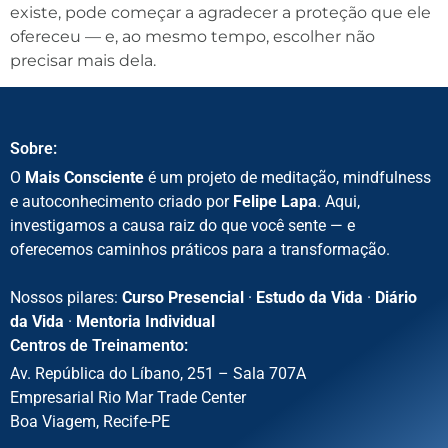
existe, pode começar a agradecer a proteção que ele
ofereceu — e, ao mesmo tempo, escolher não
precisar mais dela.
Sobre:
O
Mais Consciente
é um projeto de meditação, mindfulness
e autoconhecimento criado por
Felipe Lapa
. Aqui,
investigamos a causa raiz do que você sente — e
oferecemos caminhos práticos para a transformação.
Nossos pilares:
Curso Presencial
·
Estudo da Vida
·
Diário
da Vida
·
Mentoria Individual
Centros de Treinamento:
Av. República do Líbano, 251 – Sala 707A
Empresarial Rio Mar Trade Center
Boa Viagem, Recife-PE