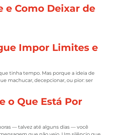
e e Como Deixar de
gue Impor Limites e
que tinha tempo. Mas porque a ideia de
e machucar, decepcionar, ou pior: ser
e o Que Está Por
horas — talvez até alguns dias — você
ma mensagem que não veio. Um silêncio que