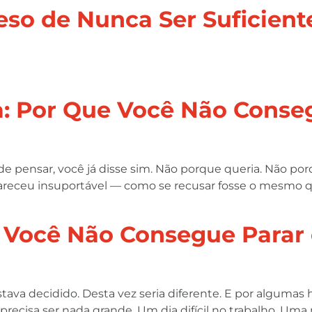
eso de Nunca Ser Suficient
: Por Que Você Não Conse
 pensar, você já disse sim. Não porque queria. Não por
areceu insuportável — como se recusar fosse o mesmo qu
Você Não Consegue Parar 
tava decidido. Desta vez seria diferente. E por algumas 
precisa ser nada grande. Um dia difícil no trabalho. U