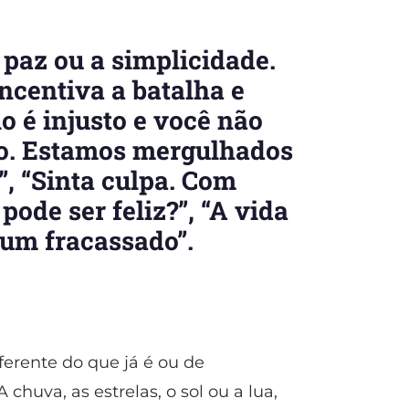
paz ou a simplicidade.
ncentiva a batalha e
lo é injusto e você não
uro. Estamos mergulhados
”, “Sinta culpa. Com
ode ser feliz?”, “A vida
 um fracassado”.
erente do que já é ou de
chuva, as estrelas, o sol ou a lua,