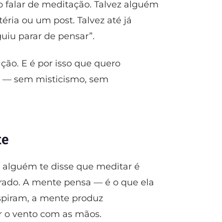
do falar de meditação. Talvez alguém
ria ou um post. Talvez até já
uiu parar de pensar”.
ão. E é por isso que quero
é — sem misticismo, sem
te
Se alguém te disse que meditar é
rado. A mente pensa — é o que ela
spiram, a mente produz
r o vento com as mãos.